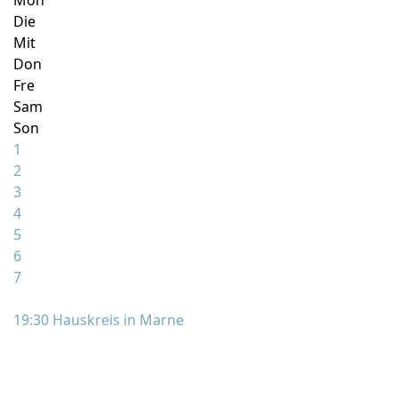
Mon
Die
Mit
Don
Fre
Sam
Son
1
2
3
4
5
6
7
19:30 Hauskreis in Marne