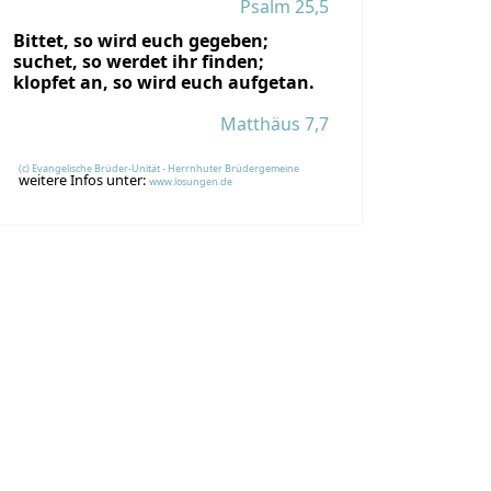
Psalm 25,5
Bittet, so wird euch gegeben;
suchet, so werdet ihr finden;
klopfet an, so wird euch aufgetan.
Matthäus 7,7
(c) Evangelische Brüder-Unität - Herrnhuter Brüdergemeine
weitere Infos unter:
www.losungen.de