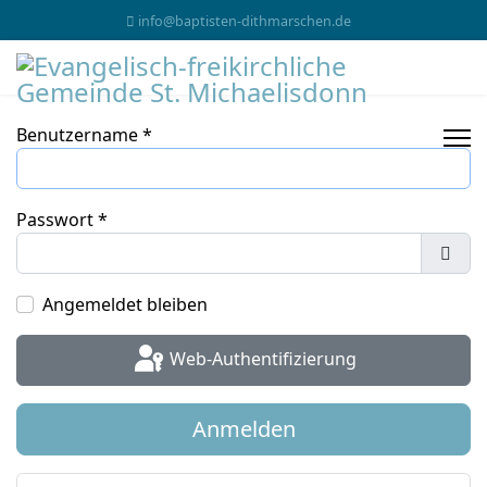
info@baptisten-dithmarschen.de
Benutzername
*
Passwort
*
Pass
Angemeldet bleiben
Web-Authentifizierung
Anmelden